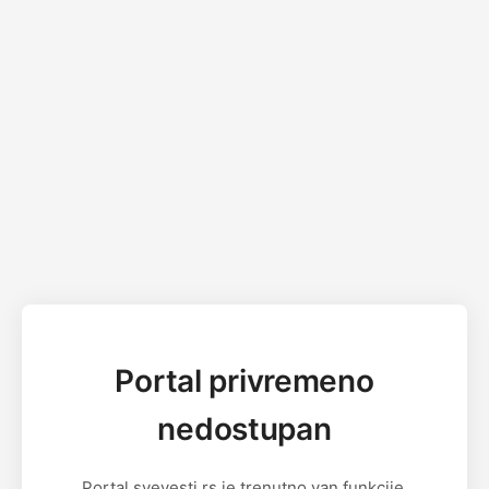
Portal privremeno
nedostupan
Portal svevesti.rs je trenutno van funkcije.