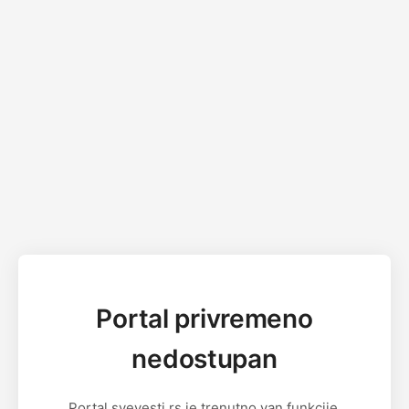
Portal privremeno
nedostupan
Portal svevesti.rs je trenutno van funkcije.