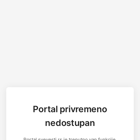
Portal privremeno
nedostupan
Portal svevesti.rs je trenutno van funkcije.