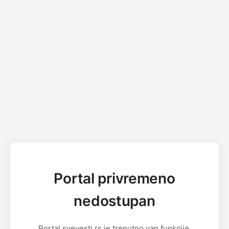
Portal privremeno
nedostupan
Portal svevesti.rs je trenutno van funkcije.