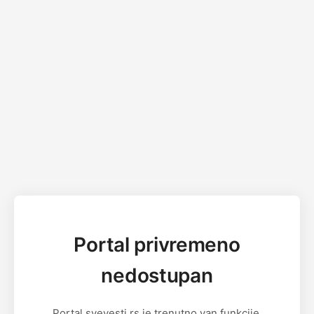
Portal privremeno
nedostupan
Portal svevesti.rs je trenutno van funkcije.