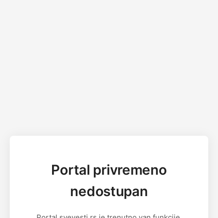
Portal privremeno
nedostupan
Portal svevesti.rs je trenutno van funkcije.