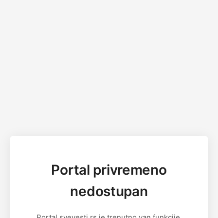
Portal privremeno
nedostupan
Portal svevesti.rs je trenutno van funkcije.