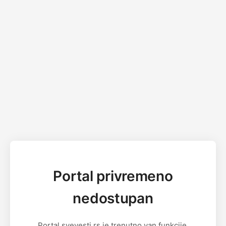
Portal privremeno
nedostupan
Portal svevesti.rs je trenutno van funkcije.