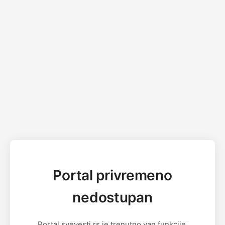
Portal privremeno
nedostupan
Portal svevesti.rs je trenutno van funkcije.