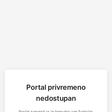
Portal privremeno
nedostupan
Portal svevesti.rs je trenutno van funkcije.