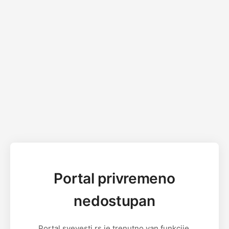
Portal privremeno
nedostupan
Portal svevesti.rs je trenutno van funkcije.