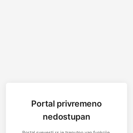
Portal privremeno
nedostupan
Portal svevesti.rs je trenutno van funkcije.