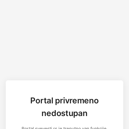
Portal privremeno
nedostupan
Portal svevesti.rs je trenutno van funkcije.