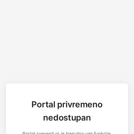
Portal privremeno
nedostupan
Portal svevesti.rs je trenutno van funkcije.