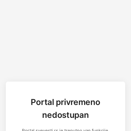
Portal privremeno
nedostupan
Portal svevesti.rs je trenutno van funkcije.