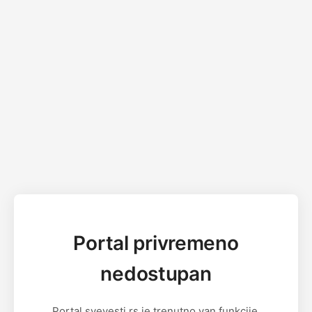
Portal privremeno
nedostupan
Portal svevesti.rs je trenutno van funkcije.