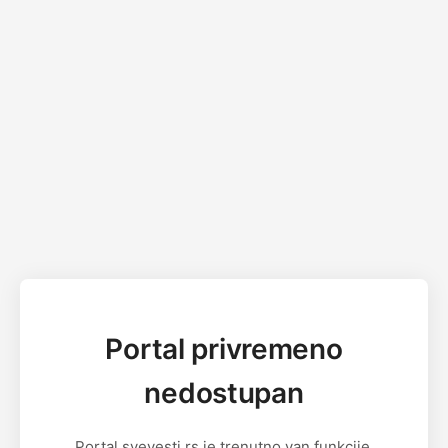
Portal privremeno
nedostupan
Portal svevesti.rs je trenutno van funkcije.