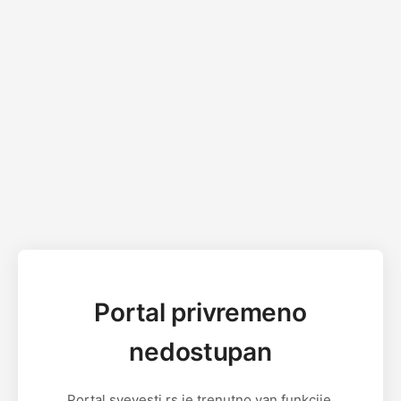
Portal privremeno
nedostupan
Portal svevesti.rs je trenutno van funkcije.