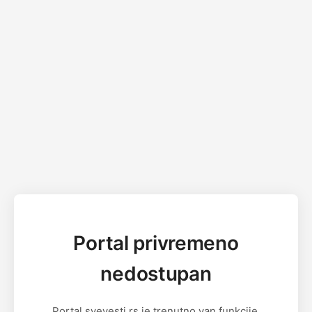
Portal privremeno
nedostupan
Portal svevesti.rs je trenutno van funkcije.