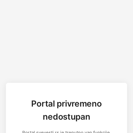
Portal privremeno
nedostupan
Portal svevesti.rs je trenutno van funkcije.