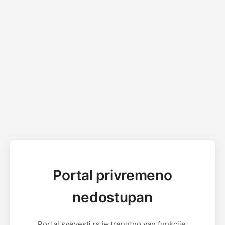
Portal privremeno
nedostupan
Portal svevesti.rs je trenutno van funkcije.