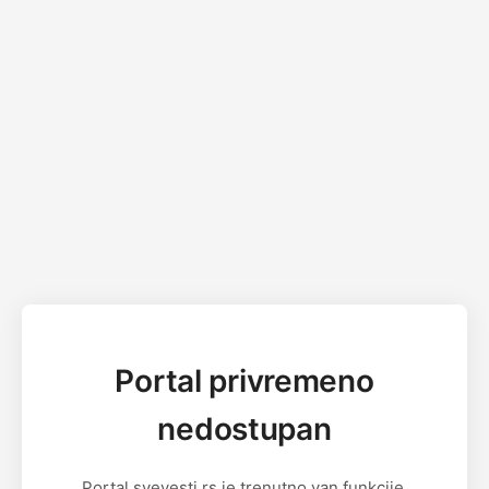
Portal privremeno
nedostupan
Portal svevesti.rs je trenutno van funkcije.