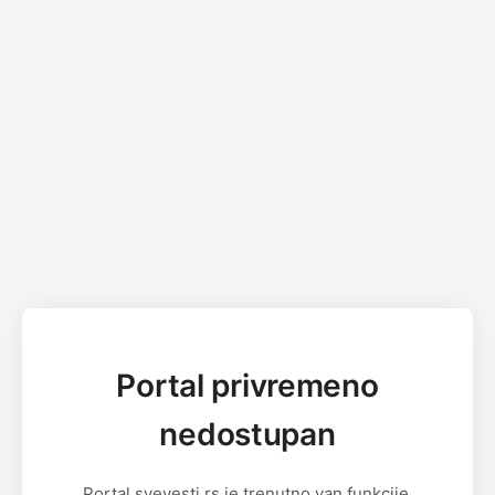
Portal privremeno
nedostupan
Portal svevesti.rs je trenutno van funkcije.