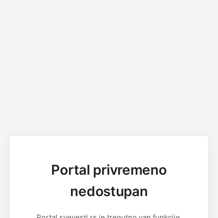
Portal privremeno
nedostupan
Portal svevesti.rs je trenutno van funkcije.