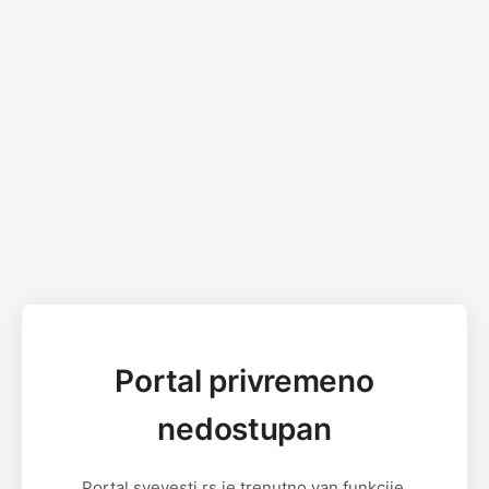
Portal privremeno
nedostupan
Portal svevesti.rs je trenutno van funkcije.