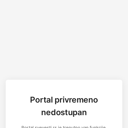
Portal privremeno
nedostupan
Portal svevesti.rs je trenutno van funkcije.