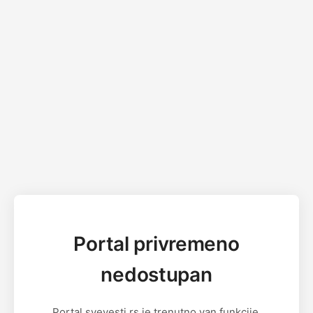
Portal privremeno
nedostupan
Portal svevesti.rs je trenutno van funkcije.