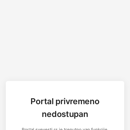
Portal privremeno
nedostupan
Portal svevesti.rs je trenutno van funkcije.