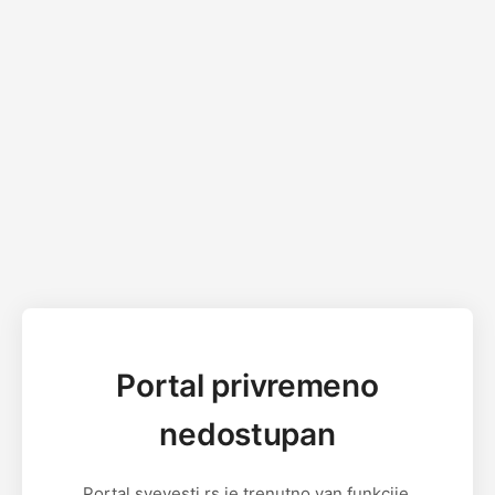
Portal privremeno
nedostupan
Portal svevesti.rs je trenutno van funkcije.