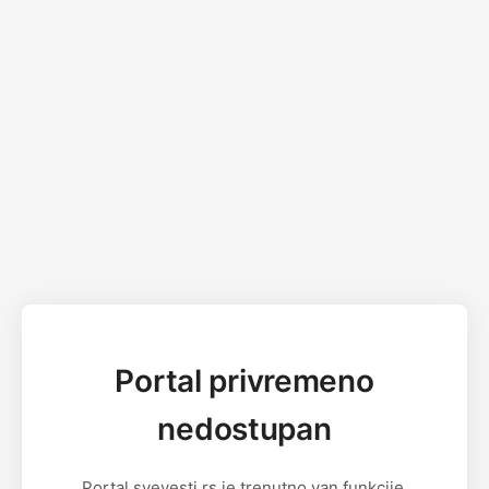
Portal privremeno
nedostupan
Portal svevesti.rs je trenutno van funkcije.