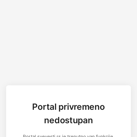
Portal privremeno
nedostupan
Portal svevesti.rs je trenutno van funkcije.