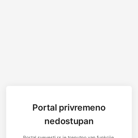
Portal privremeno
nedostupan
Portal svevesti.rs je trenutno van funkcije.