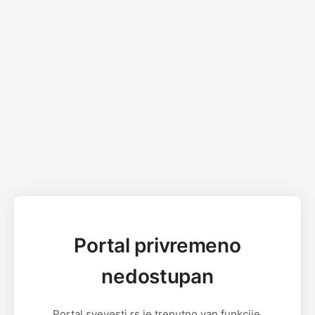
Portal privremeno
nedostupan
Portal svevesti.rs je trenutno van funkcije.