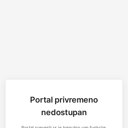
Portal privremeno
nedostupan
Portal svevesti.rs je trenutno van funkcije.