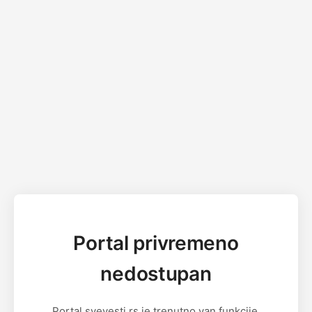
Portal privremeno
nedostupan
Portal svevesti.rs je trenutno van funkcije.