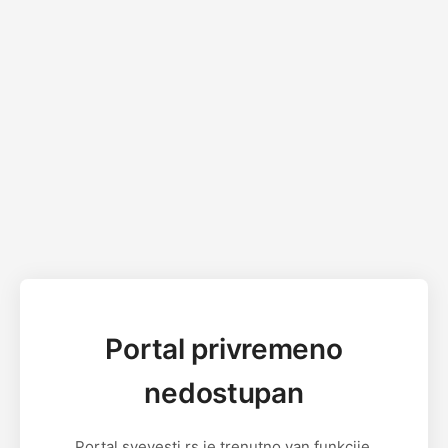
Portal privremeno
nedostupan
Portal svevesti.rs je trenutno van funkcije.