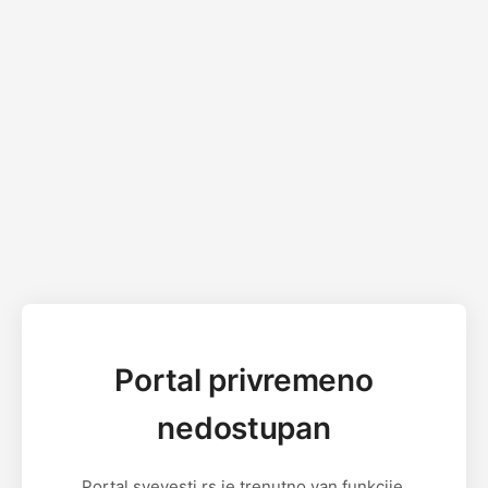
Portal privremeno
nedostupan
Portal svevesti.rs je trenutno van funkcije.