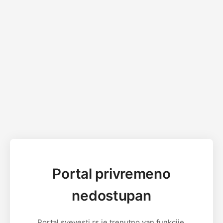
Portal privremeno
nedostupan
Portal svevesti.rs je trenutno van funkcije.