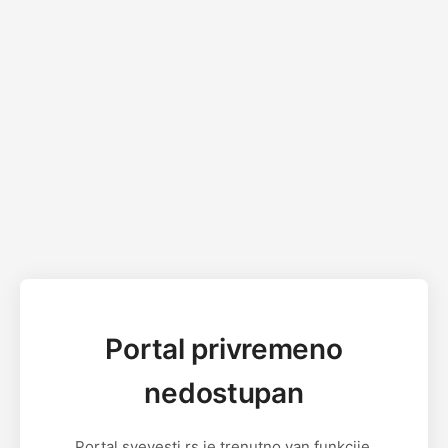
Portal privremeno
nedostupan
Portal svevesti.rs je trenutno van funkcije.