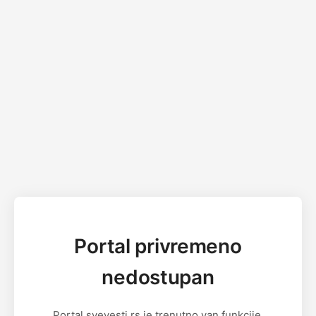
Portal privremeno
nedostupan
Portal svevesti.rs je trenutno van funkcije.