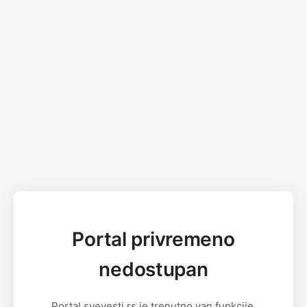
Portal privremeno
nedostupan
Portal svevesti.rs je trenutno van funkcije.