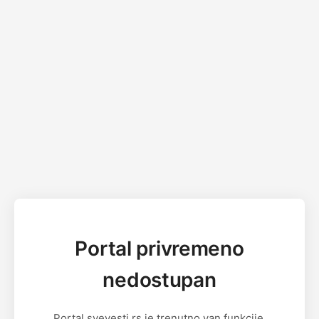
Portal privremeno
nedostupan
Portal svevesti.rs je trenutno van funkcije.