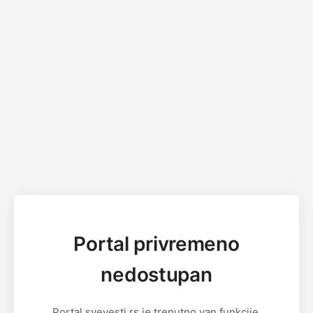
Portal privremeno
nedostupan
Portal svevesti.rs je trenutno van funkcije.