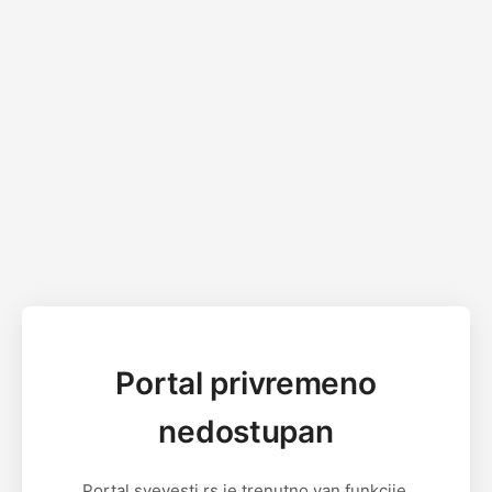
Portal privremeno
nedostupan
Portal svevesti.rs je trenutno van funkcije.