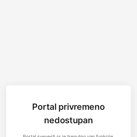
Portal privremeno
nedostupan
Portal svevesti.rs je trenutno van funkcije.