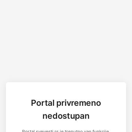
Portal privremeno
nedostupan
Portal svevesti.rs je trenutno van funkcije.