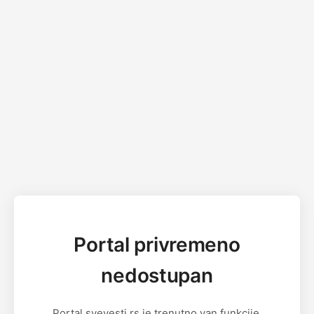
Portal privremeno
nedostupan
Portal svevesti.rs je trenutno van funkcije.