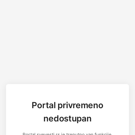
Portal privremeno
nedostupan
Portal svevesti.rs je trenutno van funkcije.