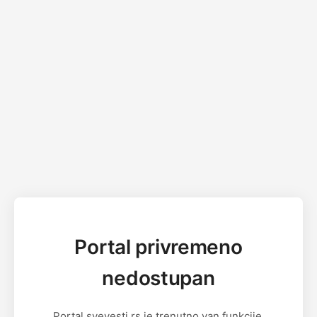
Portal privremeno
nedostupan
Portal svevesti.rs je trenutno van funkcije.