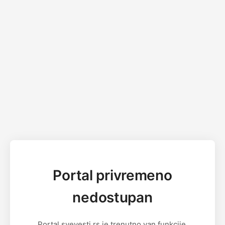
Portal privremeno
nedostupan
Portal svevesti.rs je trenutno van funkcije.